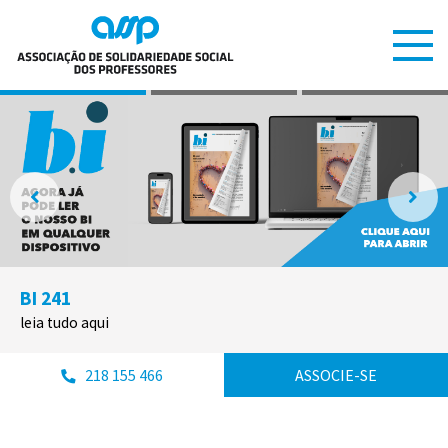
BI 241
leia tudo aqui
218 155 466
ASSOCIE-SE