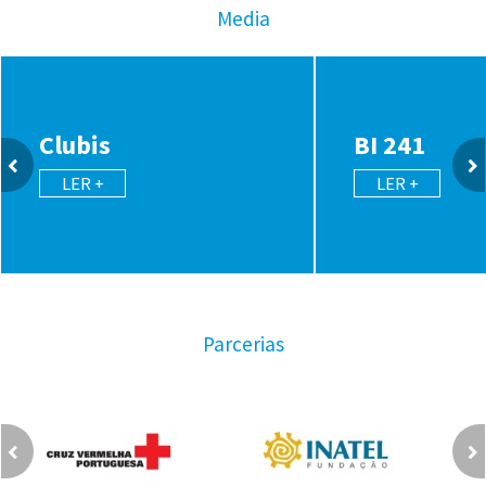
Media
Clubis
BI 241
LER +
LER +
Parcerias